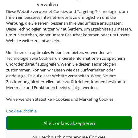
Eventualität.
verwalten
Diese Website verwendet Cookies und Targeting Technologien, um
Für eine detaillierte Beratung zu Ihrer
Ihnen ein besseres Internet-Erlebnis zu ermöglichen und die
Werbung, die Sie sehen, besser an Ihre Bedürfnisse anzupassen.
Versicherung, wenden Sie sich gerne an
Diese Technologien nutzen wir außerdem, um Ergebnisse zu messen,
uns.
um zu verstehen, woher unsere Besucher kommen oder um unsere
Website weiter zu entwickeln.
Um Ihnen ein optimales Erlebnis zu bieten, verwenden wir
Technologien wie Cookies, um Geräteinformationen zu speichern

und/oder darauf zuzugreifen. Wenn Sie diesen Technologien
zustimmmen, können wir Daten wie das Surfverhalten oder
eindeutige IDs auf dieser Website verarbeiten. Wenn Sie ihre
Zustimmung nicht erteilen oder zurückziehen, können bestimmte
Merkmale und Funktionen beeinträchtigt werden.
GEPÄCK
Wir verwenden Statistiken-Cookies und Marketing Cookies.
Sichern Sie Ihr Gepäck auch über den Standardwert der
Fluggesellschaften hinaus ab
Cookie-Richtlinie
Alle Cookies akzeptieren

Nur technisch notwendige Cookies